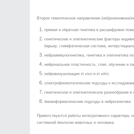
Второе тематическое направление (
нейрогеномика/н
прямая и обратная генетика в расшифровке пов
генетические и эпигенетические факторы индив
барьер, глимфатическая система, интерстициал
нейроиммуногенетика, генетика и эпигенетика п
нейрональная пластичность, глия, обучение и па
нейровизуализация
in vivo
и
in vitro
;
электрофизиологические подходы к исследовани
генетическое и эпигенетическое разнообразие в
биоинформатические подходы в нейрогенетике.
Приветствуются работы интегративного характера,
системной биологии животных и человека.