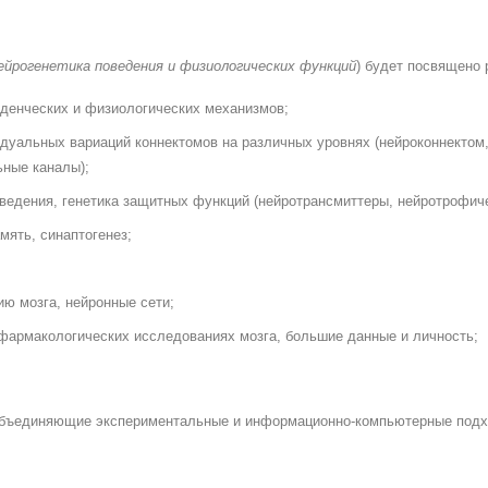
ейрогенетика поведения и физиологических функций
) будет посвящено
еденческих и физиологических механизмов;
идуальных вариаций коннектомов на различных уровнях (нейроконнектом
ьные каналы);
оведения, генетика защитных функций (нейротрансмиттеры, нейротрофиче
мять, синаптогенез;
ю мозга, нейронные сети;
 фармакологических исследованиях мозга, большие данные и личность;
 объединяющие экспериментальные и информационно-компьютерные подхо