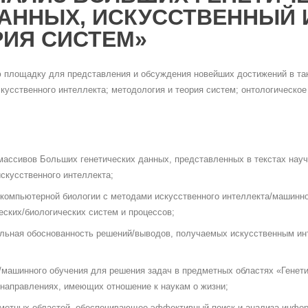
АННЫХ, ИСКУССТВЕННЫЙ 
РИЯ СИСТЕМ»
площадку для представления и обсуждения новейших достижений в таки
кусственного интеллекта; методология и теория систем; онтологическо
массивов Больших генетических данных, представленных в текстах науч
скусственного интеллекта;
компьютерной биологии c методами искусственного интеллекта/машинно
еских/биологических систем и процессов;
льная обоснованность решений/выводов, получаемых искусственным инт
/машинного обучения для решения задач в предметных областях «Генети
 направлениях, имеющих отношение к наукам о жизни;
дметных областей, обеспечивающее эффективный поиск и анализа инфо