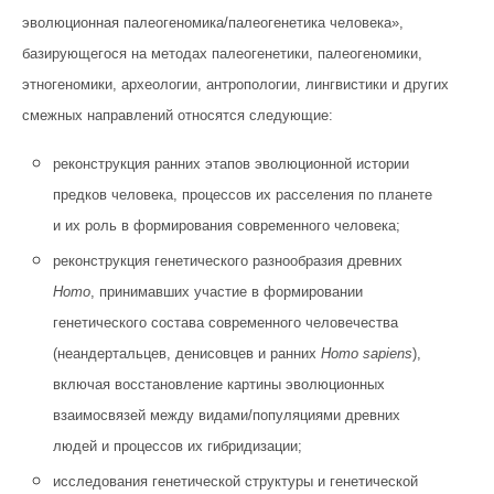
эволюционная палеогеномика/палеогенетика человека»,
базирующегося на методах палеогенетики, палеогеномики,
этногеномики, археологии, антропологии, лингвистики и других
смежных направлений относятся следующие:
реконструкция ранних этапов эволюционной истории
предков человека, процессов их расселения по планете
и их роль в формирования современного человека;
реконструкция генетического разнообразия древних
Homo
, принимавших участие в формировании
генетического состава современного человечества
(неандертальцев, денисовцев и ранних
Homo sapiens
),
включая восстановление картины эволюционных
взаимосвязей между видами/популяциями древних
людей и процессов их гибридизации;
исследования генетической структуры и генетической