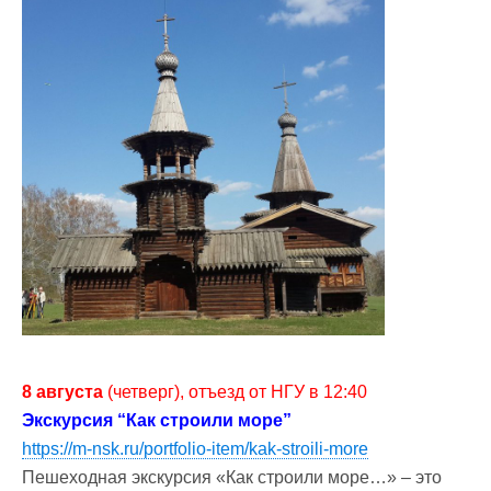
8 августа
(четверг), отъезд от НГУ в 12:40
Экскурсия “Как строили море”
https://m-nsk.ru/portfolio-item/kak-stroili-more
Пешеходная экскурсия «Как строили море…» – это