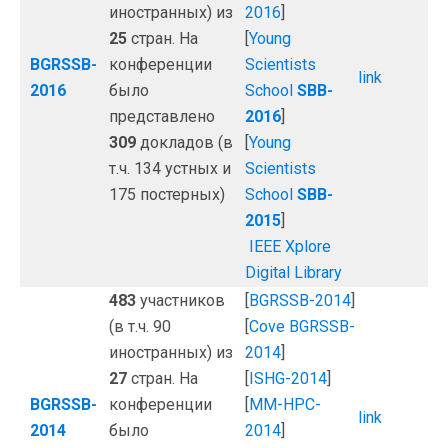
иностранных) из
2016
]
25
стран. На
[
Young
BGRSSB-
конференции
Scientists
link
2016
было
School
SBB-
представлено
2016
]
309
докладов (в
[
Young
т.ч. 134 устных и
Scientists
175 постерных)
School
SBB-
2015
]
IEEE Xplore
Digital Library
483
участников
[
BGRSSB-2014
]
(в т.ч. 90
[
Сove BGRSSB-
иностранных) из
2014
]
27
стран. На
[
ISHG-2014
]
BGRSSB-
конференции
[
MM-HPC-
link
2014
было
2014
]