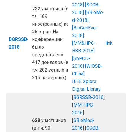
2018]
[SCGB-
722
участника (в
2018]
[SBioMe
т.ч. 109
d-2018]
иностранных) из
[BioGenEvo-
25
стран. На
2018]
BGRSSB-
конференции
[MM&HPC-
link
2018
было
BBB-2018]
представлено
[SbPCD-
417
докладов (в
2018]
[WIBSB-
т.ч. 202 устных и
China]
215 постерных)
IEEE Xplore
Digital Library
[
BGRSSB-2016
]
[
MM-HPC-
2016
]
628
участников
[
SBioMed-
(в т.ч. 90
2016
] [
CSGB-