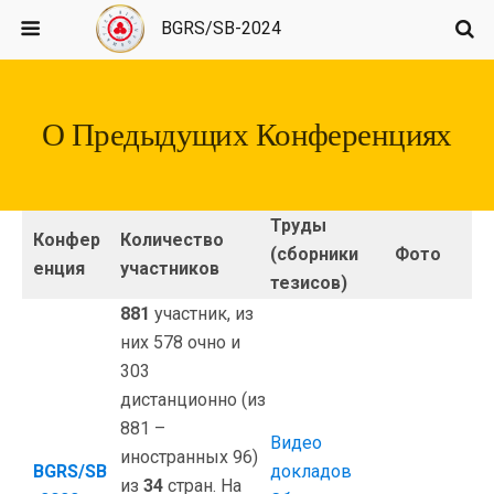
BGRS/SB-2024
О Предыдущих Конференциях
Труды
Конфер
Количество
(сборники
Фото
енция
участников
тезисов)
881
участник, из
них 578 очно и
303
дистанционно (из
881 –
Видео
иностранных 96)
BGRS/SB
докладов
из
34
стран. На