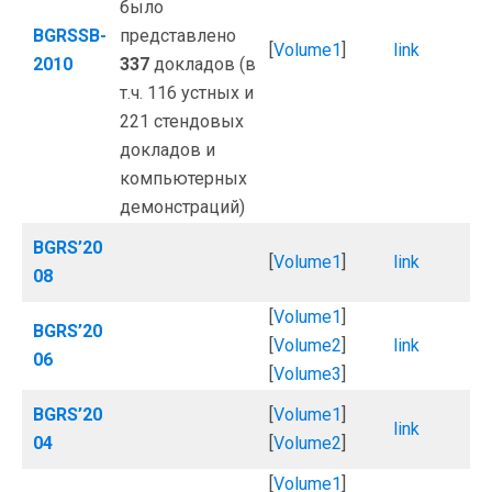
было
BGRSSB-
представлено
[
Volume1
]
link
2010
337
докладов (в
т.ч. 116 устных и
221 стендовых
докладов и
компьютерных
демонстраций)
BGRS’20
[
Volume1
]
link
08
[
Volume1
]
BGRS’20
[
Volume2
]
link
06
[
Volume3
]
BGRS’20
[
Volume1
]
link
04
[
Volume2
]
[
Volume1
]