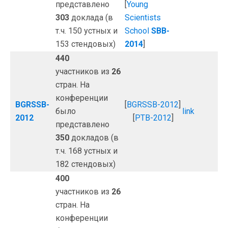
представлено
[
Young
303
доклада (в
Scientists
т.ч. 150 устных и
School
SBB-
153 стендовых)
2014
]
440
участников из
26
стран. На
конференции
BGRSSB-
[
BGRSSB-2012
]
было
link
2012
[
PTB-2012
]
представлено
350
докладов (в
т.ч. 168 устных и
182 стендовых)
400
участников из
26
стран. На
конференции