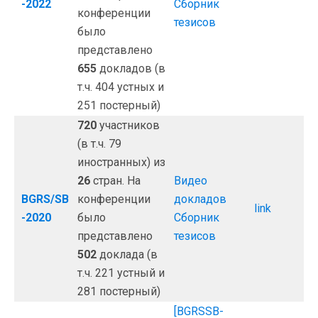
-2022
Сборник
конференции
тезисов
было
представлено
655
докладов (в
т.ч. 404 устных и
251 постерный)
720
участников
(в т.ч. 79
иностранных) из
26
стран. На
Видео
BGRS/SB
конференции
докладов
link
-2020
было
Сборник
представлено
тезисов
502
доклада (в
т.ч. 221 устный и
281 постерный)
[BGRSSB-