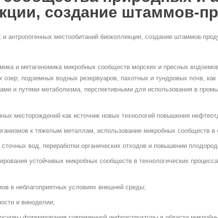
екции, создание штаммов-п
 и антропогенных местообитаний биоколлекции, создание штаммов-про
омика и метагеномика микробных сообществ морских и пресных водоемо
х озер, подземных водных резервуаров, пахотных и тундровых почв, ка
и и путями метаболизма, перспективными для использования в промыш
ных месторождений как источник новых технологий повышения нефтеотд
ганизмов к тяжелым металлам, использование микробных сообществ в 
 сточных вод, переработки органических отходов и повышении плодород
ирования устойчивых микробных сообществ в технологических процесс
мов в неблагоприятных условиях внешней среды;
ости и виноделии;
 основы формирования современной инфраструктуры в области микробны