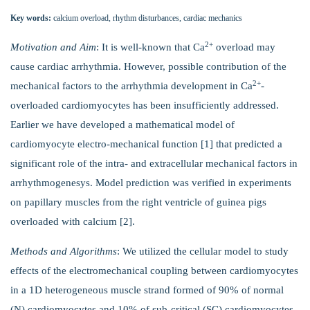
Key words:
calcium overload, rhythm disturbances, cardiac mechanics
2+
Motivation and Aim
: It is well-known that Ca
overload may
cause cardiac arrhythmia. However, possible contribution of the
2+
mechanical factors to the arrhythmia development in Ca
-
overloaded cardiomyocytes has been insufficiently addressed.
Earlier we have developed a mathematical model of
cardiomyocyte electro-mechanical function [1] that predicted a
significant role of the intra- and extracellular mechanical factors in
arrhythmogenesys. Model prediction was verified in experiments
on papillary muscles from the right ventricle of guinea pigs
overloaded with calcium [2].
Methods and Algorithms
: We utilized the cellular model to study
effects of the electromechanical coupling between cardiomyocytes
in a 1D heterogeneous muscle strand formed of 90% of normal
(N) cardiomyocytes and 10% of sub-critical (SC) cardiomyocytes