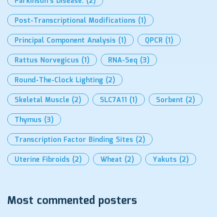
Parkinson’s Disease.
(2)
Post-Transcriptional Modifications
(1)
Principal Component Analysis
(1)
QPCR
(1)
Rattus Norvegicus
(1)
RNA-Seq
(3)
Round-The-Clock Lighting
(2)
Skeletal Muscle
(2)
SLC7A11
(1)
Sorbent
(2)
Thymus
(3)
Transcription Factor Binding Sites
(2)
Uterine Fibroids
(2)
Wheat
(2)
Yakuts
(2)
Most commented posters