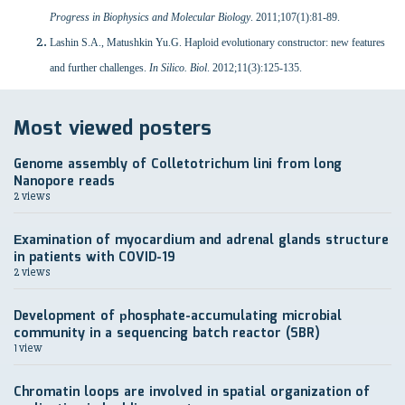
Progress in Biophysics and Molecular Biology
. 2011;107(1):81-89.
Lashin S.A., Matushkin Yu.G. Haploid evolutionary constructor: new features
and further challenges.
In Silico. Biol
. 2012;11(3):125-135.
Most viewed posters
Genome assembly of Colletotrichum lini from long
Nanopore reads
2 views
Еxamination of myocardium and adrenal glands structure
in patients with COVID-19
2 views
Development of рhosphate-accumulating microbial
community in a sequencing batch reactor (SBR)
1 view
Chromatin loops are involved in spatial organization of