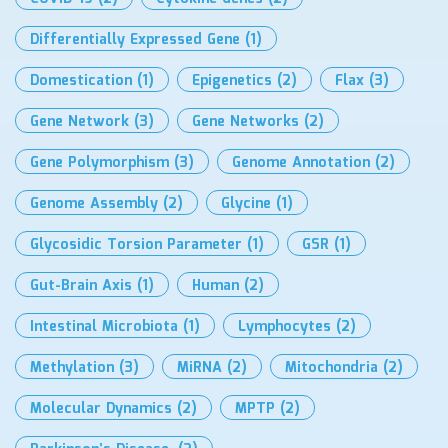
Differentially Expressed Gene
(1)
Domestication
(1)
Epigenetics
(2)
Flax
(3)
Gene Network
(3)
Gene Networks
(2)
Gene Polymorphism
(3)
Genome Annotation
(2)
Genome Assembly
(2)
Glycine
(1)
Glycosidic Torsion Parameter
(1)
GSR
(1)
Gut-Brain Axis
(1)
Human
(2)
Intestinal Microbiota
(1)
Lymphocytes
(2)
Methylation
(3)
MiRNA
(2)
Mitochondria
(2)
Molecular Dynamics
(2)
MPTP
(2)