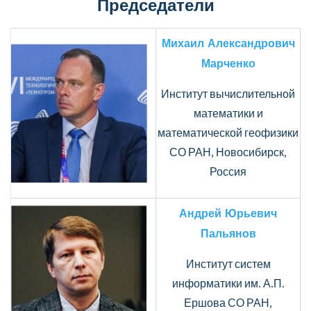
Председатели
Михаил Александрович
Марченко
Институт вычислительной
математики и
математической геофизики
СО РАН, Новосибирск,
Россия
Андрей Юрьевич
Пальянов
Институт систем
информатики им. А.П.
Ершова СО РАН,