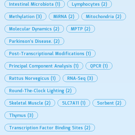
Intestinal Microbiota
(1)
Lymphocytes
(2)
Methylation
(3)
MiRNA
(2)
Mitochondria
(2)
Molecular Dynamics
(2)
MPTP
(2)
Parkinson’s Disease.
(2)
Post-Transcriptional Modifications
(1)
Principal Component Analysis
(1)
QPCR
(1)
Rattus Norvegicus
(1)
RNA-Seq
(3)
Round-The-Clock Lighting
(2)
Skeletal Muscle
(2)
SLC7A11
(1)
Sorbent
(2)
Thymus
(3)
Transcription Factor Binding Sites
(2)