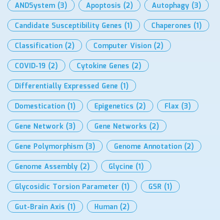
ANDSystem
(3)
Apoptosis
(2)
Autophagy
(3)
Candidate Susceptibility Genes
(1)
Chaperones
(1)
Classification
(2)
Computer Vision
(2)
COVID-19
(2)
Cytokine Genes
(2)
Differentially Expressed Gene
(1)
Domestication
(1)
Epigenetics
(2)
Flax
(3)
Gene Network
(3)
Gene Networks
(2)
Gene Polymorphism
(3)
Genome Annotation
(2)
Genome Assembly
(2)
Glycine
(1)
Glycosidic Torsion Parameter
(1)
GSR
(1)
Gut-Brain Axis
(1)
Human
(2)