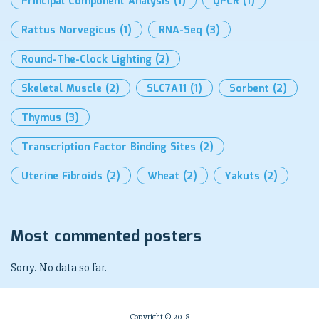
Principal Component Analysis
(1)
QPCR
(1)
Rattus Norvegicus
(1)
RNA-Seq
(3)
Round-The-Clock Lighting
(2)
Skeletal Muscle
(2)
SLC7A11
(1)
Sorbent
(2)
Thymus
(3)
Transcription Factor Binding Sites
(2)
Uterine Fibroids
(2)
Wheat
(2)
Yakuts
(2)
Most commented posters
Sorry. No data so far.
Copyright © 2018