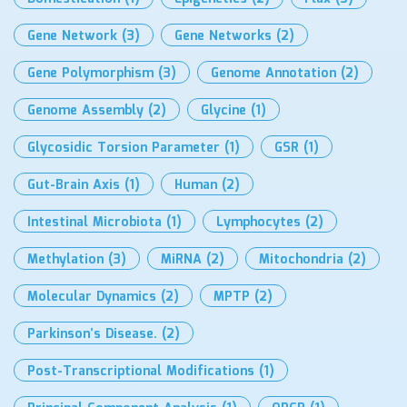
Gene Network
(3)
Gene Networks
(2)
Gene Polymorphism
(3)
Genome Annotation
(2)
Genome Assembly
(2)
Glycine
(1)
Glycosidic Torsion Parameter
(1)
GSR
(1)
Gut-Brain Axis
(1)
Human
(2)
Intestinal Microbiota
(1)
Lymphocytes
(2)
Methylation
(3)
MiRNA
(2)
Mitochondria
(2)
Molecular Dynamics
(2)
MPTP
(2)
Parkinson’s Disease.
(2)
Post-Transcriptional Modifications
(1)