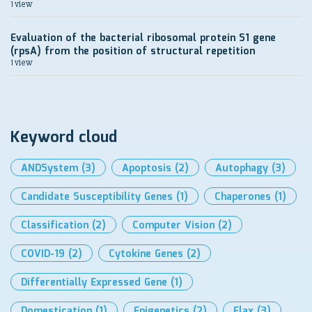
1 view
Evaluation of the bacterial ribosomal protein S1 gene
(rpsA) from the position of structural repetition
1 view
Keyword cloud
ANDSystem
(3)
Apoptosis
(2)
Autophagy
(3)
Candidate Susceptibility Genes
(1)
Chaperones
(1)
Classification
(2)
Computer Vision
(2)
COVID-19
(2)
Cytokine Genes
(2)
Differentially Expressed Gene
(1)
Domestication
(1)
Epigenetics
(2)
Flax
(3)