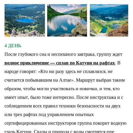
4 ДЕНЬ
После глубокого сна и неспешного завтрака, группу ждет
водное приключение — сплав по Катуни
на рафтах
. В
народе говорят: «Кто ни разу здесь не сплавлялся, не
считается побывавшим на Алтае».
Маршрут выбран таким
образом, чтобы могли участвовать и новички, и тем, кто
имеет опыт, было тоже
интересно. После инструктажа и с
соблюдением всех правил техники безопасности на двух
или трех
рафтах под управлением опытных
сертифицированных инструкторов группа покорит водную
гладь
Катуни. Скалы и природа с воды смотрятся еще