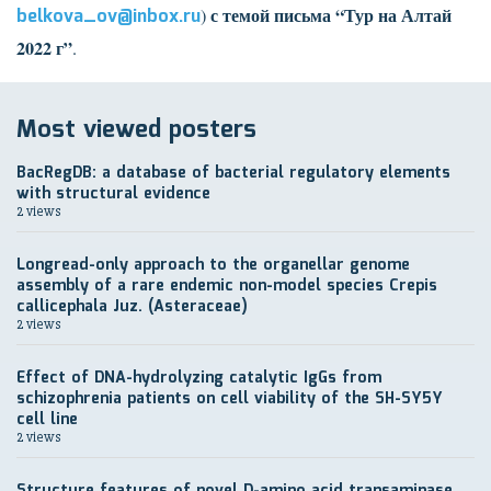
с темой
письма “Тур на Алтай
belkova_ov@inbox.ru
)
2022 г”
.
Most viewed posters
BacRegDB: a database of bacterial regulatory elements
with structural evidence
2 views
Longread-only approach to the organellar genome
assembly of a rare endemic non-model species Crepis
callicephala Juz. (Asteraceae)
2 views
Effect of DNA-hydrolyzing catalytic IgGs from
schizophrenia patients on cell viability of the SH-SY5Y
cell line
2 views
Structure features of novel D-amino acid transaminase