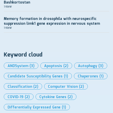
Bashkortostan
1 view
Memory formation in drosophila with neurospecific
suppression limk1 gene expression in nervous system
1 view
Keyword cloud
ANDSystem
(3)
Apoptosis
(2)
Autophagy
(3)
Candidate Susceptibility Genes
(1)
Chaperones
(1)
Classification
(2)
Computer Vision
(2)
COVID-19
(2)
Cytokine Genes
(2)
Differentially Expressed Gene
(1)