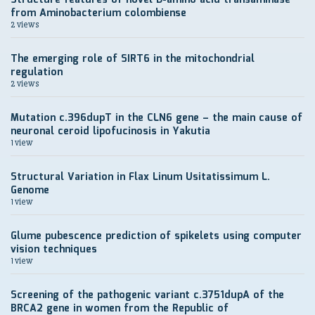
from Aminobacterium colombiense
2 views
The emerging role of SIRT6 in the mitochondrial
regulation
2 views
Mutation c.396dupT in the CLN6 gene – the main cause of
neuronal ceroid lipofucinosis in Yakutia
1 view
Structural Variation in Flax Linum Usitatissimum L.
Genome
1 view
Glume pubescence prediction of spikelets using computer
vision techniques
1 view
Screening of the pathogenic variant c.3751dupA of the
BRCA2 gene in women from the Republic of