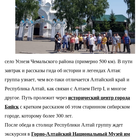
село Уснезя Чемальского района (примерно 500 км). В пути
завтрак и
рассказы гида об истории и легендах Алтая:
группа узнает, чем все-таки
отличается Алтайский край и
Республика Алтай, как связан с Алтаем
Петр I, и многое
исторический центр
города
другое. Путь пролежит через
Бийск
с кратким рассказом об этом старинном сибирском
городе,
которому более 300 лет.
После обеда в столице Республики Алтай группу ждет
Горно-Алтайский Национальный Музей им
экскурсия в