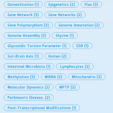
Domestication
(1)
Epigenetics
(2)
Flax
(3)
Gene Network
(3)
Gene Networks
(2)
Gene Polymorphism
(3)
Genome Annotation
(2)
Genome Assembly
(2)
Glycine
(1)
Glycosidic Torsion Parameter
(1)
GSR
(1)
Gut-Brain Axis
(1)
Human
(2)
Intestinal Microbiota
(1)
Lymphocytes
(2)
Methylation
(3)
MiRNA
(2)
Mitochondria
(2)
Molecular Dynamics
(2)
MPTP
(2)
Parkinson’s Disease.
(2)
Post-Transcriptional Modifications
(1)