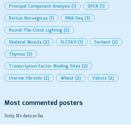
Principal Component Analysis
(1)
QPCR
(1)
Rattus Norvegicus
(1)
RNA-Seq
(3)
Round-The-Clock Lighting
(2)
Skeletal Muscle
(2)
SLC7A11
(1)
Sorbent
(2)
Thymus
(3)
Transcription Factor Binding Sites
(2)
Uterine Fibroids
(2)
Wheat
(2)
Yakuts
(2)
Most commented posters
Sorry. No data so far.