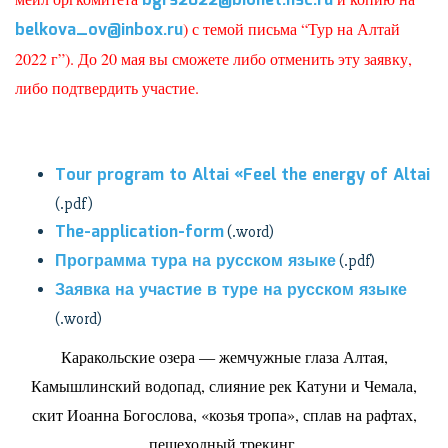
bgrs2022@bionet.nsc.ru
belkova_ov@inbox.ru
) с темой письма “Тур на Алтай
2022 г”).
До 20 мая вы сможете либо отменить эту заявку,
либо подтвердить участие.
Tour program to Altai «Feel the energy of Altai
(.pdf)
The-application-form
(.word)
Программа тура на русском языке
(.pdf)
Заявка на участие в туре на русском языке
(.word)
Каракольские озера — жемчужные глаза Алтая,
Камышлинский водопад, слияние рек Катуни и Чемала,
скит Иоанна Богослова, «козья тропа», сплав на рафтах,
пешеходный трекинг,