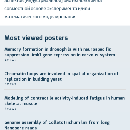
аспектов [индустриальной] биотехнологии на
совместной основе эксперимента и/или
математического моделирования.
Most viewed posters
Memory formation in drosophila with neurospecific
suppression limk1 gene expression in nervous system
4 views
Chromatin loops are involved in spatial organization of
replication in budding yeast
4 views
Modeling of contractile activity-induced fatigue in human
skeletal muscle
4 views
Genome assembly of Colletotrichum lini from long
Nanopore reads