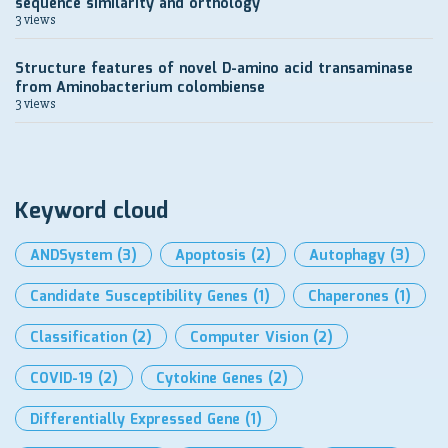
sequence similarity and orthology
3 views
Structure features of novel D-amino acid transaminase
from Aminobacterium colombiense
3 views
Keyword cloud
ANDSystem
(3)
Apoptosis
(2)
Autophagy
(3)
Candidate Susceptibility Genes
(1)
Chaperones
(1)
Classification
(2)
Computer Vision
(2)
COVID-19
(2)
Cytokine Genes
(2)
Differentially Expressed Gene
(1)