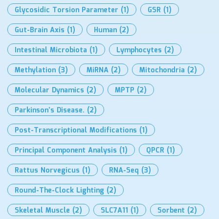
Glycosidic Torsion Parameter
(1)
GSR
(1)
Gut-Brain Axis
(1)
Human
(2)
Intestinal Microbiota
(1)
Lymphocytes
(2)
Methylation
(3)
MiRNA
(2)
Mitochondria
(2)
Molecular Dynamics
(2)
MPTP
(2)
Parkinson’s Disease.
(2)
Post-Transcriptional Modifications
(1)
Principal Component Analysis
(1)
QPCR
(1)
Rattus Norvegicus
(1)
RNA-Seq
(3)
Round-The-Clock Lighting
(2)
Skeletal Muscle
(2)
SLC7A11
(1)
Sorbent
(2)