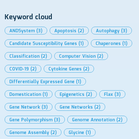
Keyword cloud
ANDSystem
(3)
Apoptosis
(2)
Autophagy
(3)
Candidate Susceptibility Genes
(1)
Chaperones
(1)
Classification
(2)
Computer Vision
(2)
COVID-19
(2)
Cytokine Genes
(2)
Differentially Expressed Gene
(1)
Domestication
(1)
Epigenetics
(2)
Flax
(3)
Gene Network
(3)
Gene Networks
(2)
Gene Polymorphism
(3)
Genome Annotation
(2)
Genome Assembly
(2)
Glycine
(1)