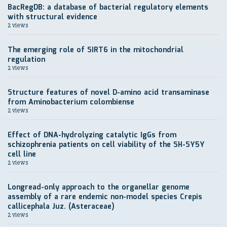
BacRegDB: a database of bacterial regulatory elements
with structural evidence
2 views
The emerging role of SIRT6 in the mitochondrial
regulation
2 views
Structure features of novel D-amino acid transaminase
from Aminobacterium colombiense
2 views
Effect of DNA-hydrolyzing catalytic IgGs from
schizophrenia patients on cell viability of the SH-SY5Y
cell line
2 views
Longread-only approach to the organellar genome
assembly of a rare endemic non-model species Crepis
callicephala Juz. (Asteraceae)
2 views