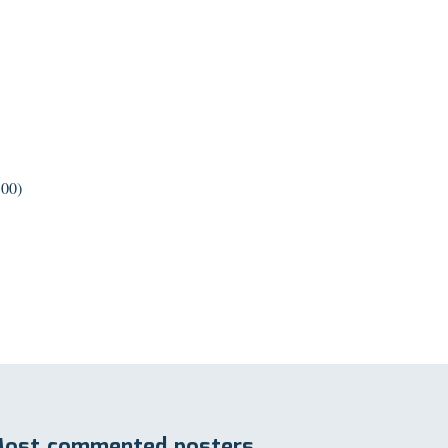
:00)
ost commented posters