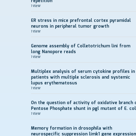
repetition
1 view
ER stress in mice prefrontal cortex pyramidal
neurons in peripheral tumor growth
1 view
Genome assembly of Colletotrichum lini from
long Nanopore reads
1 view
Multiplex analysis of serum cytokine profiles in
patients with multiple sclerosis and systemic
lupus erythematosus
1 view
On the question of activity of oxidative branch 
Pentose Phosphate shunt in pgl mutant of E. col
1 view
Memory formation in drosophila with
neurospecific suppression limk1 gene expression