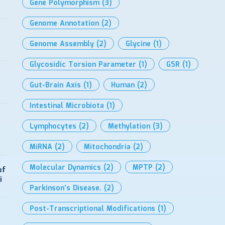
Gene Polymorphism
(3)
Genome Annotation
(2)
Genome Assembly
(2)
Glycine
(1)
Glycosidic Torsion Parameter
(1)
GSR
(1)
Gut-Brain Axis
(1)
Human
(2)
Intestinal Microbiota
(1)
Lymphocytes
(2)
Methylation
(3)
MiRNA
(2)
Mitochondria
(2)
Molecular Dynamics
(2)
MPTP
(2)
of
i
Parkinson’s Disease.
(2)
Post-Transcriptional Modifications
(1)