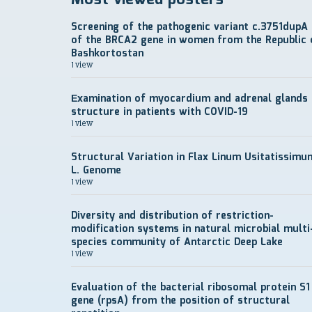
Screening of the pathogenic variant c.3751dupA
of the BRCA2 gene in women from the Republic 
Bashkortostan
1 view
Еxamination of myocardium and adrenal glands
structure in patients with COVID-19
1 view
Structural Variation in Flax Linum Usitatissimu
L. Genome
1 view
Diversity and distribution of restriction-
modification systems in natural microbial multi
species community of Antarctic Deep Lake
1 view
Evaluation of the bacterial ribosomal protein S1
gene (rpsA) from the position of structural