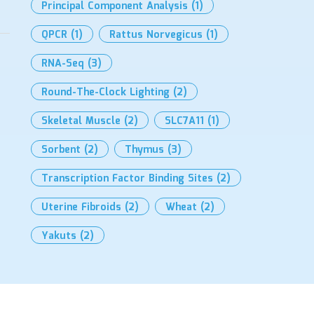
Principal Component Analysis
(1)
QPCR
(1)
Rattus Norvegicus
(1)
RNA-Seq
(3)
Round-The-Clock Lighting
(2)
Skeletal Muscle
(2)
SLC7A11
(1)
Sorbent
(2)
Thymus
(3)
Transcription Factor Binding Sites
(2)
Uterine Fibroids
(2)
Wheat
(2)
Yakuts
(2)