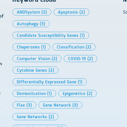
ANDSystem
(3)
Apoptosis
(2)
So
of
Autophagy
(3)
Candidate Susceptibility Genes
(1)
Chaperones
(1)
Classification
(2)
Computer Vision
(2)
COVID-19
(2)
m
Cytokine Genes
(2)
Differentially Expressed Gene
(1)
-
Domestication
(1)
Epigenetics
(2)
Flax
(3)
Gene Network
(3)
Gene Networks
(2)