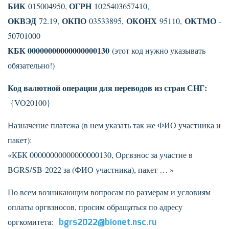
БИК
ОГРН
015004950,
1025403657410,
ОКВЭД
ОКПО
ОКОНХ
ОКТМО
72.19,
03533895,
95110,
—
50701000
КБК 00000000000000000130
(этот код нужно указывать
обязательно!)
Код валютной операции для переводов из стран СНГ:
{VO20100}
Назначение платежа (в нем указать так же ФИО участника и
пакет):
«КБК 00000000000000000130, Оргвзнос за участие в
BGRS/SB-2022 за (ФИО участника), пакет … »
По всем возникающим вопросам по размерам и условиям
оплаты оргвзносов, просим обращаться по адресу
оргкомитета:
bgrs2022@bionet.nsc.ru