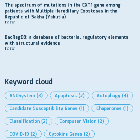
The spectrum of mutations in the EXT1 gene among
patients with Multiple Hereditary Exostoses in the
Republic of Sakha (Yakutia)
1 view
BacRegDB: a database of bacterial regulatory elements
with structural evidence
1 view
Keyword cloud
ANDSystem
(3)
Apoptosis
(2)
Autophagy
(3)
Candidate Susceptibility Genes
(1)
Chaperones
(1)
Classification
(2)
Computer Vision
(2)
COVID-19
(2)
Cytokine Genes
(2)