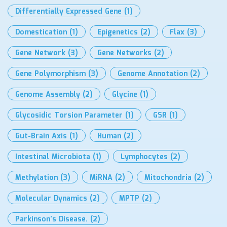
Differentially Expressed Gene
(1)
Domestication
(1)
Epigenetics
(2)
Flax
(3)
Gene Network
(3)
Gene Networks
(2)
Gene Polymorphism
(3)
Genome Annotation
(2)
Genome Assembly
(2)
Glycine
(1)
Glycosidic Torsion Parameter
(1)
GSR
(1)
Gut-Brain Axis
(1)
Human
(2)
Intestinal Microbiota
(1)
Lymphocytes
(2)
Methylation
(3)
MiRNA
(2)
Mitochondria
(2)
Molecular Dynamics
(2)
MPTP
(2)
Parkinson’s Disease.
(2)